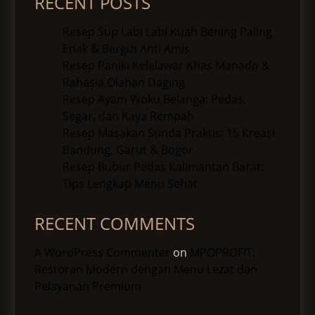
RECENT POSTS
Resep Sup Labi Labi Kuah Bening Paling
Enak & Bergizi Anti Amis
Resep Paniki Kelelawar Khas Manado &
Rahasia Olahan Daging
Resep Ayam Woku Belanga: Pedas,
Segar, dan Kaya Rempah
Resep Masakan Sunda Praktis: 15 Kreasi
Bandung, Garut & Bogor
Resep Bubur Pedas Kalimantan Barat:
Tips Lengkap Menu Sehat
RECENT COMMENTS
A WordPress Commenter
on
MPOPROFIT:
Restoran Modern dengan Menu Lezat dan
Pelayanan Premium